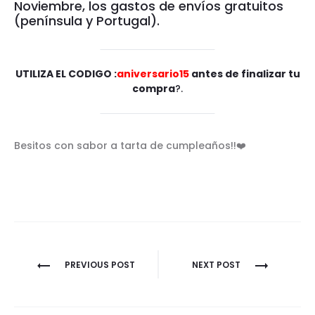
Noviembre, los gastos de envíos gratuitos
(península y Portugal).
UTILIZA EL CODIGO :
aniversario15
antes de finalizar tu
compra
?.
Besitos con sabor a tarta de cumpleaños!!❤️
Navegación
PREVIOUS POST
NEXT POST
de
entradas