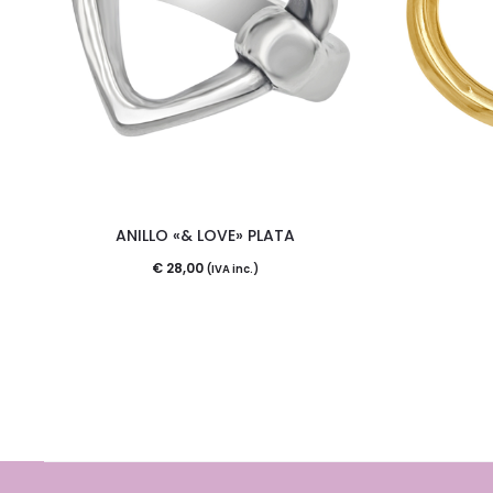
ANILLO «& LOVE» PLATA
€
28,00
(IVA inc.)