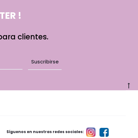
ER !
ara clientes.
G
to
to
Síguenos en nuestras redes sociales: