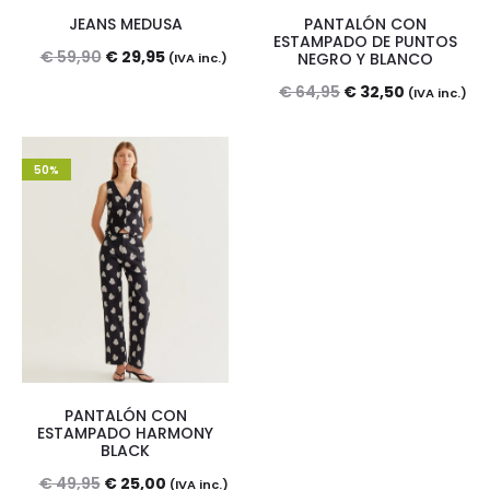
JEANS MEDUSA
PANTALÓN CON
ESTAMPADO DE PUNTOS
El
El
€
59,90
€
29,95
NEGRO Y BLANCO
(IVA inc.)
precio
precio
El
El
€
64,95
€
32,50
(IVA inc.)
original
actual
precio
precio
era:
es:
original
actual
50%
€ 59,90.
€ 29,95.
era:
es:
€ 64,95.
€ 32,50.
PANTALÓN CON
ESTAMPADO HARMONY
BLACK
El
El
€
49,95
€
25,00
(IVA inc.)