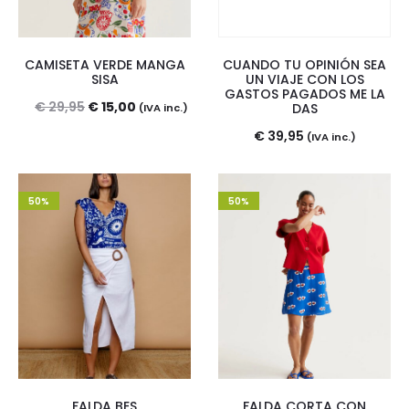
CUANDO TU OPINIÓN SEA
CAMISETA VERDE MANGA
UN VIAJE CON LOS
SISA
GASTOS PAGADOS ME LA
El
El
€
29,95
€
15,00
DAS
(IVA inc.)
precio
precio
€
39,95
(IVA inc.)
original
actual
era:
es:
50%
50%
€ 29,95.
€ 15,00.
FALDA BES
FALDA CORTA CON