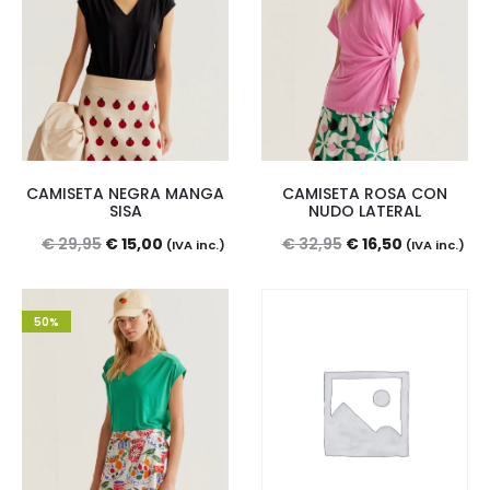
CAMISETA NEGRA MANGA
CAMISETA ROSA CON
SISA
NUDO LATERAL
El
El
El
El
€
29,95
€
15,00
€
32,95
€
16,50
(IVA inc.)
(IVA inc.)
precio
precio
precio
precio
original
actual
original
actual
50%
era:
es:
era:
es:
€ 29,95.
€ 15,00.
€ 32,95.
€ 16,50.