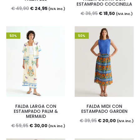
ESTAMPADO COCCINELLA
El
El
€
49,90
€
24,95
(IVA inc.)
El
El
€
36,95
€
18,50
(IVA inc.)
precio
precio
precio
precio
original
actual
original
actual
era:
es:
50%
50%
era:
es:
€ 49,90.
€ 24,95.
€ 36,95.
€ 18,50.
FALDA LARGA CON
FALDA MIDI CON
ESTAMPADO PALM &
ESTAMPADO GARDEN
MERMAID
El
El
€
39,95
€
20,00
(IVA inc.)
El
El
€
59,95
€
30,00
(IVA inc.)
precio
precio
precio
precio
original
actual