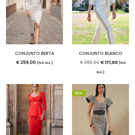
CONJUNTO BERTA
CONJUNTO BLANCO
El
El
€
259,00
€
285,00
€
171,00
(IVA inc.)
(IVA
precio
precio
inc.)
original
actual
era:
es:
50%
€ 285,00.
€ 171,00