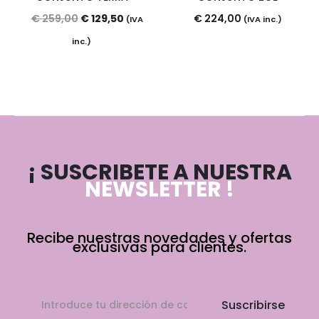
El
El
€
259,00
€
129,50
€
224,00
(IVA
(IVA inc.)
precio
precio
inc.)
original
actual
era:
es:
€ 259,00.
€ 129,50.
¡ SUSCRIBETE A NUESTRA
NEWSLETTER !
Recibe nuestras novedades y ofertas
exclusivas para clientes.