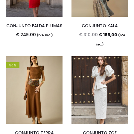
CONJUNTO FALDA PLUMAS
CONJUNTO KALA
El
El
€
249,00
€
310,00
€
155,00
(IVA inc.)
(IVA
precio
precio
inc.)
original
actual
era:
es:
50%
€ 310,00.
€ 155,0
CONJUNTO TERRA
CONJUNTO ZOE