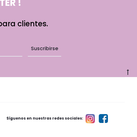
ER !
ara clientes.
G
to
to
Síguenos en nuestras redes sociales: