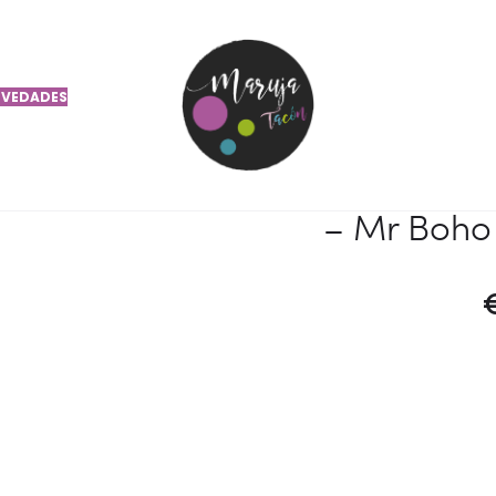
on punta patillas multicolor verde y azul claro – Mr Boho x Compañía Fa
VEDADES
Gafas de
patillas mul
– Mr Boho