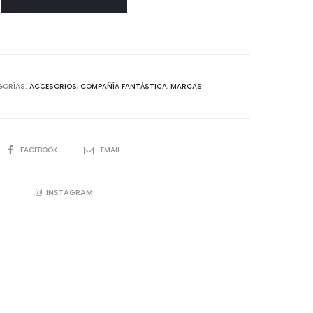
FANTÁSTICA
GORÍAS:
ACCESORIOS
,
COMPAÑÍA FANTÁSTICA
,
MARCAS
SHARE
FACEBOOK
EMAIL
INSTAGRAM