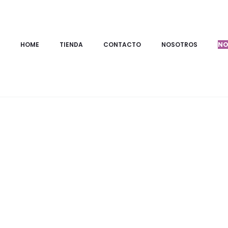
Inicio
MARCAS
Compañía Fantástica
Gafas de sol ambar c
HOME
TIENDA
CONTACTO
NOSOTROS
NO