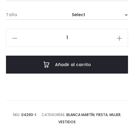
original
actual
Talla
era:
es:
€ 169,00.
€ 118,30.
VESTIDO
ARIEL
cantidad
Añadir al carrito
SKU:
04293-1
CATEGORÍAS:
BLANCA MARTÍN
,
FIESTA
,
MUJER
,
VESTIDOS