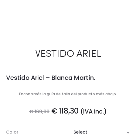
VESTIDO ARIEL
Vestido Ariel – Blanca Martín.
Encontrarás la guía de talla del producto más abajo.
El
El
€
118,30
(IVA inc.)
€
169,00
precio
precio
Color