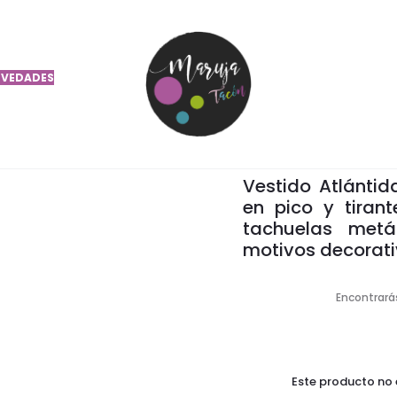
VEDADES
VES
Vestido Atlánti
en pico y tirant
tachuelas metá
motivos decorativ
Encontrarás
Este producto no 