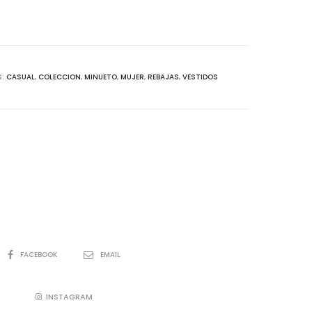
S:
CASUAL
,
COLECCION
,
MINUETO
,
MUJER
,
REBAJAS
,
VESTIDOS
SHARE
FACEBOOK
EMAIL
INSTAGRAM