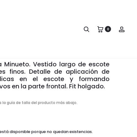
Produc
TOP
FALDA
BLUE
BES
naviga
RIU
Search
Acco
0
TIDO ATLÁNTIDA
da
Minueto. Vestido largo de escote
es finos. Detalle de aplicación de
licas en el escote y formando
os en la parte frontal. Fit holgado.
 la guía de talla del producto más abajo.
está disponible porque no quedan existencias.