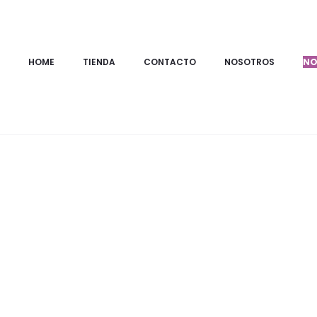
Inicio
PRODUCTOS
Vestidos
VESTIDO ATLÁNTIDA
HOME
TIENDA
CONTACTO
NOSOTROS
NO