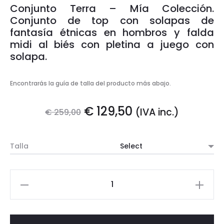
Conjunto Terra – Mía Colección.
Conjunto de top con solapas de
fantasía étnicas en hombros y falda
midi al biés con pletina a juego con
solapa.
Encontrarás la guía de talla del producto más abajo.
El
El
€
129,50
(IVA inc.)
€
259,00
precio
precio
Talla
original
actual
era:
es:
CONJUNTO
TERRA
€ 259,00.
€ 129,50.
cantidad