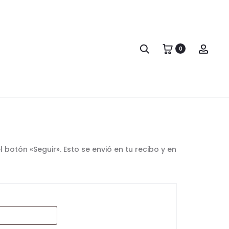
Search
Acco
0
 botón «Seguir». Esto se envió en tu recibo y en