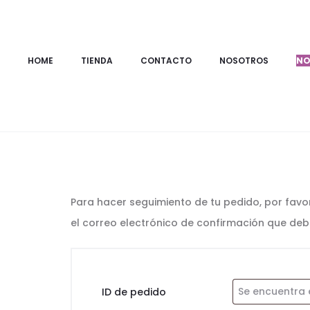
HOME
TIENDA
CONTACTO
NOSOTROS
NO
S
e
g
Para hacer seguimiento de tu pedido, por favor 
u
el correo electrónico de confirmación que deb
i
m
ID de pedido