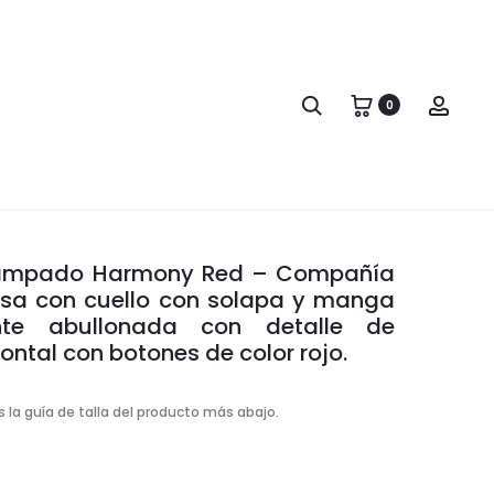
Produc
VESTIDO
CHALECO
MIDI
CON
naviga
CON
ESTAMPADO
Search
Acco
0
ESTAMPADO
HARMONY
A CON ESTAMPADO
HARMONY
RED
ARMONY RED
RED
ampado Harmony Red – Compañía
isa con cuello con solapa y manga
nte abullonada con detalle de
rontal con botones de color rojo.
 la guía de talla del producto más abajo.