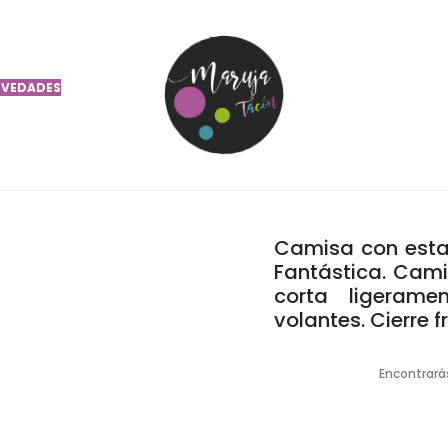
RMONY RED
VEDADES
CAMIS
H
Camisa con est
Fantástica. Cam
corta ligerame
volantes. Cierre f
Encontrarás