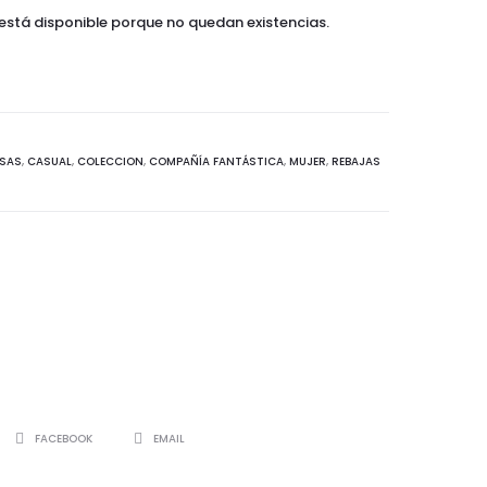
está disponible porque no quedan existencias.
SAS
,
CASUAL
,
COLECCION
,
COMPAÑÍA FANTÁSTICA
,
MUJER
,
REBAJAS
SHARE
FACEBOOK
EMAIL