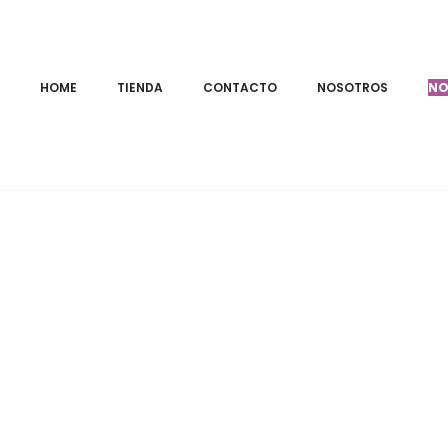
Inicio
PRODUCTOS
Camisas
CAMISA CON ESTAMPADO HA
HOME
TIENDA
CONTACTO
NOSOTROS
NO